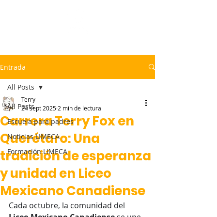
LICEO MEXICANO CANADIENSE
Entrada
All Posts
Terry
All Posts
24 sept 2025
2 min de lectura
Carrera Terry Fox en
Escuela para padres
Querétaro: Una
Noticias LIMECA
Formación LIMECA
tradición de esperanza
y unidad en Liceo
Mexicano Canadiense
Cada octubre, la comunidad del 