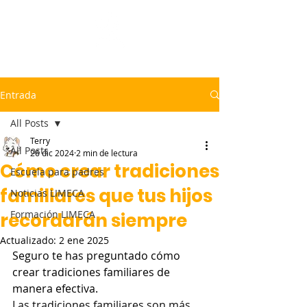
LICEO MEXICANO CANADIENSE
Entrada
All Posts
Terry
All Posts
26 dic 2024
2 min de lectura
Cómo crear tradiciones
Escuela para padres
familiares que tus hijos
Noticias LIMECA
Formación LIMECA
recordarán siempre
Actualizado:
2 ene 2025
Seguro te has preguntado cómo 
crear tradiciones familiares de 
manera efectiva.
Las tradiciones familiares son más 